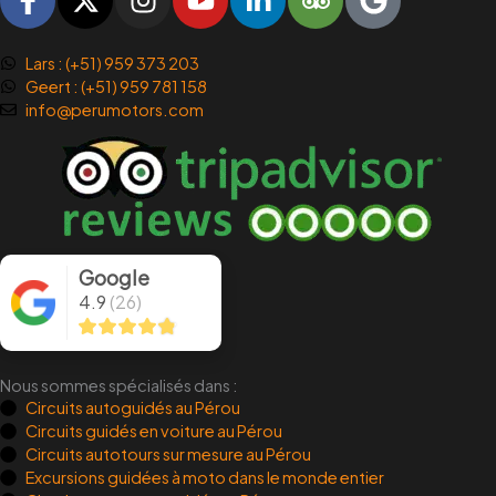
a
-
n
o
i
r
o
c
t
s
u
n
i
o
e
w
t
t
k
p
g
Lars : (+51) 959 373 203
Geert : (+51) 959 781 158
b
i
a
u
e
a
l
info@perumotors.com
o
t
g
b
d
d
e
o
t
r
e
i
v
k
e
a
n
i
-
r
m
-
s
f
i
o
n
r
Google
4.9
(26)
Nous sommes spécialisés dans :
Circuits autoguidés au Pérou
Circuits guidés en voiture au Pérou
Circuits autotours sur mesure au Pérou
Excursions guidées à moto dans le monde entier