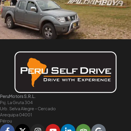
a
t
i
v
e
:
PeruMotors S.R.L.
Psj. La Gruta 304
Urb. Selva Alegre – Cercado
Arequipa 04001
Pérou
F
X
I
Y
L
T
G