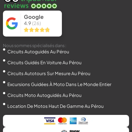
-
r
m
-
s
f
i
o
n
r
Google
4.9
(26)
Nous sommes spécialisés dans :
Circuits Autoguidés Au Pérou
Circuits Guidés En Voiture Au Pérou
Circuits Autotours Sur Mesure Au Pérou
Excursions Guidées À Moto Dans Le Monde Entier
Circuits Moto Autoguidés Au Pérou
Location De Motos Haut De Gamme Au Pérou