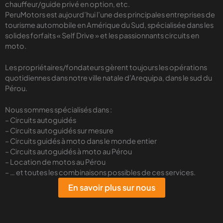
chauffeur/guide privé en option, etc.
PeruMotors est aujourd’hui l’une des principales entreprises de
tourisme automobile en Amérique du Sud, spécialisée dans les
solides forfaits « Self Drive » et les passionnants circuits en
moto.
Les propriétaires/fondateurs gèrent toujours les opérations
quotidiennes dans notre ville natale d’Arequipa, dans le sud du
Pérou.
Nous sommes spécialisés dans :
– Circuits autoguidés
– Circuits autoguidés sur mesure
– Circuits guidés à moto dans le monde entier
– Circuits autoguidés à moto au Pérou
– Location de motos au Pérou
– … et toutes les combinaisons possibles de ces services.
En savoir plus sur nous