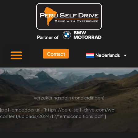
Ga
naar
de
inhoud
Contact
Nederlands
Verzekeringspolis (rondleidingen)
[pdf-embedder url=”https://peru-self-drive.com/wp-
content/uploads/2024/12/termsconditions.pdf”]