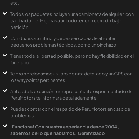
etc.
Todos los paquetes incluyen una camioneta de alquiler, con
cabina doble. Mejoras a un todoterreno cerrado bajo
petición.
Conduces a tu ritmo y debes ser capaz de afrontar
pequeños problemas técnicos, como un pinchazo
Tienes toda la libertad posible, pero no hay flexibilidad en el
itinerario
Te proporcionamos un libro de ruta detallado y un GPS con
los waypoints pertinentes
Antes de la excursión, un representante experimentado de
PeruMotors te informará detalladamente.
Puedes contar con el respaldo de PeruMotors en caso de
problemas
¡Funciona! Con nuestra experiencia desde 2004,
sabemos de lo que hablamos. Garantizado