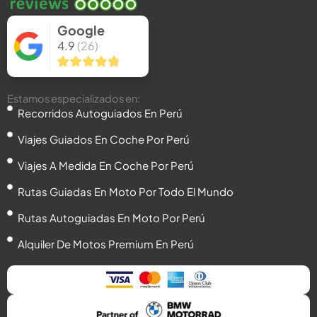
f
i
o
n
r
Google
4.9
(26)
Estamos especializados en:
Recorridos Autoguiados En Perú
Viajes Guiados En Coche Por Perú
Viajes A Medida En Coche Por Perú
Rutas Guiadas En Moto Por Todo El Mundo
Rutas Autoguiadas En Moto Por Perú
Alquiler De Motos Premium En Perú